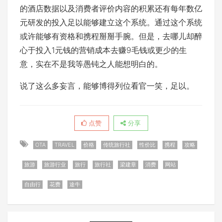
的酒店数据以及消费者评价内容的积累还有每年数亿
元研发的投入足以能够建立这个系统。通过这个系统
或许能够有资格和携程掰掰手腕。但是，去哪儿却醉
心于投入1元钱的营销成本去赚9毛钱或更少的生
意，实在不是我等愚钝之人能想明白的。
说了这么多妄言，能够博得列位看官一笑，足以。
点赞
分享
OTA
TRAVEL
价格
传统旅行社
性价比
携程
攻略
旅游
旅游行业
旅行
旅行社
梁建章
消费
网站
自由行
花费
途牛