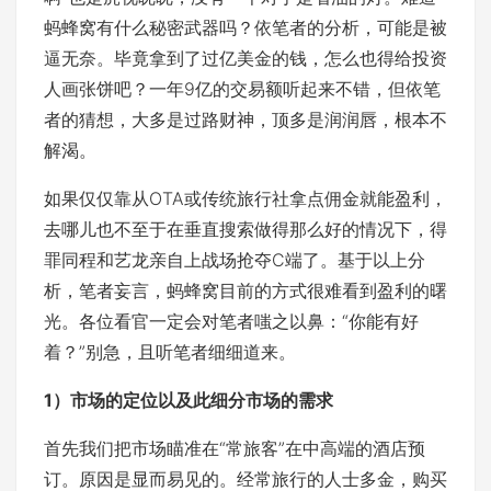
蚂蜂窝有什么秘密武器吗？依笔者的分析，可能是被
逼无奈。毕竟拿到了过亿美金的钱，怎么也得给投资
人画张饼吧？一年9亿的交易额听起来不错，但依笔
者的猜想，大多是过路财神，顶多是润润唇，根本不
解渴。
如果仅仅靠从OTA或传统旅行社拿点佣金就能盈利，
去哪儿也不至于在垂直搜索做得那么好的情况下，得
罪同程和艺龙亲自上战场抢夺C端了。基于以上分
析，笔者妄言，蚂蜂窝目前的方式很难看到盈利的曙
光。各位看官一定会对笔者嗤之以鼻：“你能有好
着？”别急，且听笔者细细道来。
1）市场的定位以及此细分市场的需求
首先我们把市场瞄准在“常旅客”在中高端的酒店预
订。原因是显而易见的。经常旅行的人士多金，购买