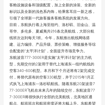
客舱设施设备和顶级配置，加上全新的涂装、全新的
标识以及全新的浅色系内饰，给乘客耳目一新之感，
引领了全球新一代旅客服务客舱系统的发展方向。
目前，东航执行着上海至纽约、洛杉矶、旧金山、温
哥华、多伦多、夏威夷共计6条北美航线，大部分航
线班次达到每天1班。今年，东航推出航线网络搭
建、运力编排、产品升级、票价策略、增值服务等综
合配套的“太平洋计划”，全面提升市场竞争力。
东航波音777-300ER是实施“太平洋计划”的主力机
型，先期交付的2架用于替代上海浦东—纽约航线的
空客340-600机型。本月和下个月还将有2架完成交
付，将替代原有的空客330机型，并于2015年1月正
式执飞上海浦东—洛杉矶航线。随着东航20架波音7
77-300ER飞机在未来几年的陆续交付，东航波音77
7-300ER将很快执行全部的北美航线，北美地区通
航点、航班班次和航班密度还将大幅上升。东航希望