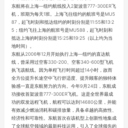
东航将在上海—纽约航线投入2架波音777-300ER飞
机，班期为每天1班。上海飞往纽约的航班号是MU5
87，起飞时刻和抵达纽约的时刻分别是11:55和13:2
5；纽约飞往上海的航班号是MU588，起飞时刻和
抵达上海的时刻分别是15:25和19:25（以上均为当
地时间）。
东航从2006年12月开始执行上海—纽约的直达航
线，曾采用过空客330-200、空客340-600型飞机
执飞该航线。因为单程飞行时间超过14小时，故而
全方位提升长途空中飞行舒适度、提升顾客的独特体
验感一直是东航努力的方向。今年9月24日，东航成
功接收首架波音777-300ER飞机。这是全世界最成
功的双发远程飞机，航程可以达到14680公里，并能
有效减少燃油消耗和碳排放量，具备卓越的高效性、
经济性和可靠性。东航首次在该机型上创新性地集成
了全球航空领域的最新科技运用，引入了全球领先的