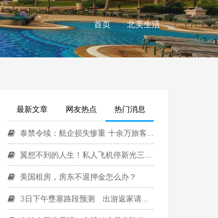
首页
北美生活
最新文章
网友热点
热门消息
泰禁令续：航企损失惨重 十余万旅客受影响
翼想不到的人生！私人飞机停新光三越台北站前广场…
美国租房，房东不退押金怎么办？
3日下午壅塞路段预测 出游返家请留意