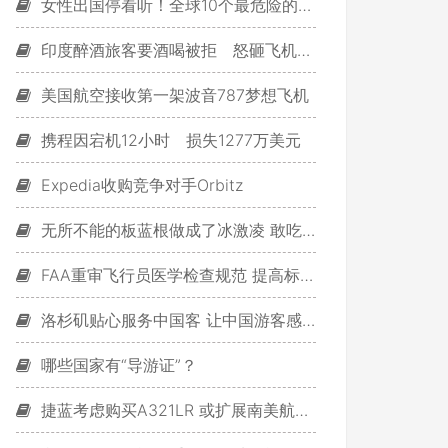
女性出国停看听！全球10个最危险的旅游国家
印度醉酒旅客要酒喝被拒 怒砸飞机座椅扶手
美国航空接收第一架波音787梦想飞机
携程因宕机12小时 损失1277万美元
Expedia收购竞争对手Orbitz
无所不能的板蓝根做成了冰激凌 敢吃吗？
FAA重审飞行员医学检查规范 提高标准化程度
洛杉矶贴心服务中国客 让中国游客感受“年味儿”
哪些国家有“导游证”？
捷蓝考虑购买A321LR 或扩展南美航线网络