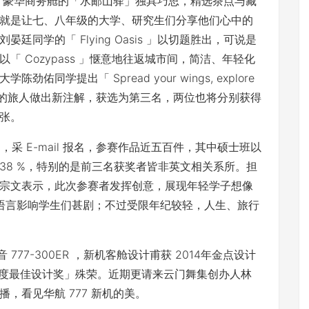
学，豪华商务舱的「水邮山驿」独具巧思，精选茶点与藏
就是让七、八年级的大学、研究生们分享他们心中的
同学的「 Flying Oasis 」以切题胜出，可说是
 Cozypass 」惬意地往返城市间，简洁、年轻化
学提出「 Spread your wings, explore
邮山驿的旅人做出新注解，获选为第三名，两位也将分别获得
张。
0 日，采 E-mail 报名，参赛作品近五百件，其中硕士班以
 38 %，特别的是前三名获奖者皆非英文相关系所。担
宗文表示，此次参赛者发挥创意，展现年轻学子想像
语言影响学生们甚剧；不过受限年纪较轻，人生、旅行
 777-300ER ，新机客舱设计甫获 2014年金点设计
 ) ，摘下「年度最佳设计奖」殊荣。近期更请来云门舞集创办人林
，看见华航 777 新机的美。