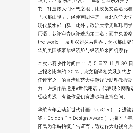
华航 777 新机客舱设计，重新诠释东方美
书，打造旅人们休憩之地，此次英文命名比赛
「水邮山驿」。经评审团评选，台北医学大学刘晏廷
现代版水邮山驿。此外，政治大学周珈玮同学以「
用语，获评审青睐评选为第二名；而中央警察大学陈劲佑同
the world 」展开双翅探索世界，为水
华航美国线豪华经济舱与经济舱来回机票各一
本次比赛收件时间由 11 月 5 日至 11 月 3
上报名比率约 20 %，英文翻译相关系所约占
任评审之一的台湾师范大学翻译所助理教授胡
力，许多作品运用e世代用语，代表现今网路
经验尚浅，有些作品仍有进步与发挥空间。
华航今年启动新世代计画( NexGen)，引进波音
奖 ( Golden Pin Design Award
怀民为华航拍摄广告证言，透过各大电视台热播