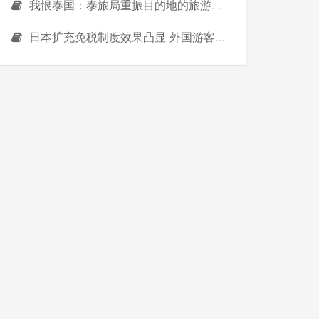
我恨泰国：泰旅局重振目的地的旅游营销逆思考
日本扩充免税制度效果凸显 外国游客消费额增5成