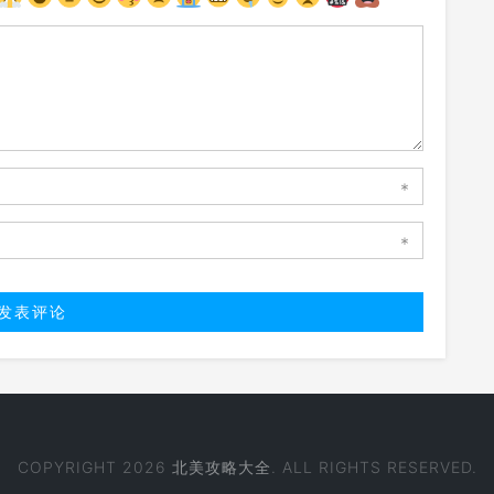
*
*
COPYRIGHT 2026
北美攻略大全
. ALL RIGHTS RESERVED.