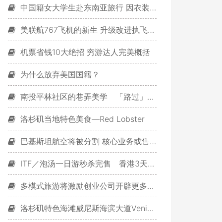
中国籍女大学生赴东南亚旅行 因衣装暴露被遣返
美联航767飞机的新生 升级改进执飞欧洲航线
机票省钱10大绝招 穷游达人完美概括
为什么放弃美国国籍？
南投平林社区的巷弄美学 「路过」风光蕴养生活艺术
洛杉矶当地特色美食—Red Lobster
巴基斯坦航空将被分割 核心业务或售海湾航企
ITF／泡汤一日游秒杀完售 香港3天含税只要5988
多模式旅游将激励创业公司开辟更多发展方向
洛杉矶特色海滩威尼斯海滨大道Venice Boardwalk