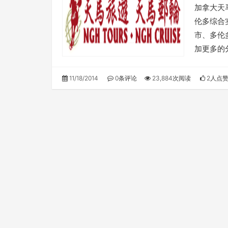
加拿大天
伦多综合
市、多伦
加更多的
11/18/2014
0条评论
23,884次阅读
2人点