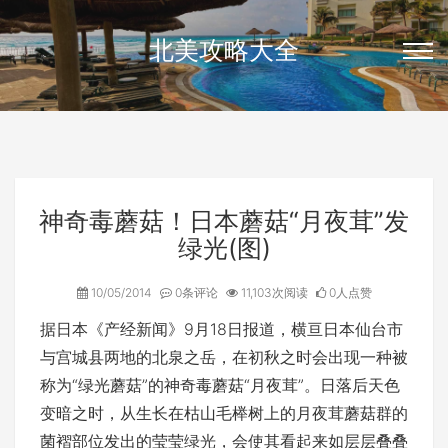
北美攻略大全
神奇毒蘑菇！日本蘑菇“月夜茸”发
绿光(图)
10/05/2014
0条评论
11,103次阅读
0人点赞
据日本《产经新闻》9月18日报道，横亘日本仙台市
与宫城县两地的北泉之岳，在初秋之时会出现一种被
称为“绿光蘑菇”的神奇毒蘑菇“月夜茸”。日落后天色
变暗之时，从生长在枯山毛榉树上的月夜茸蘑菇群的
菌褶部位发出的莹莹绿光，会使其看起来如层层叠叠