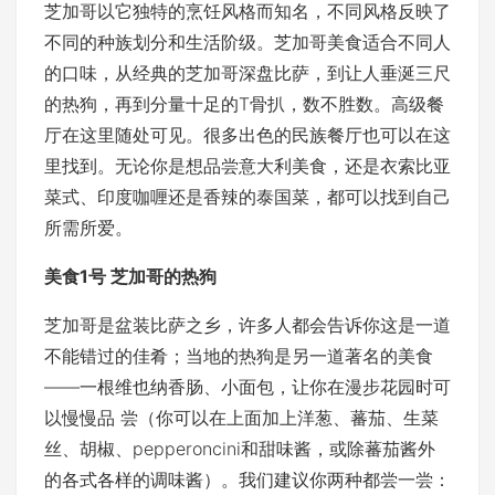
芝加哥以它独特的烹饪风格而知名，不同风格反映了
不同的种族划分和生活阶级。芝加哥美食适合不同人
的口味，从经典的芝加哥深盘比萨，到让人垂涎三尺
的热狗，再到分量十足的T骨扒，数不胜数。高级餐
厅在这里随处可见。很多出色的民族餐厅也可以在这
里找到。无论你是想品尝意大利美食，还是衣索比亚
菜式、印度咖喱还是香辣的泰国菜，都可以找到自己
所需所爱。
美食1号 芝加哥的热狗
芝加哥是盆装比萨之乡，许多人都会告诉你这是一道
不能错过的佳肴；当地的热狗是另一道著名的美食
——一根维也纳香肠、小面包，让你在漫步花园时可
以慢慢品 尝（你可以在上面加上洋葱、蕃茄、生菜
丝、胡椒、pepperoncini和甜味酱，或除蕃茄酱外
的各式各样的调味酱）。我们建议你两种都尝一尝：