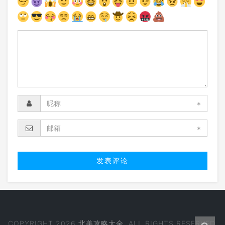
*
*
COPYRIGHT 2026
北美攻略大全
. ALL RIGHTS RESERVED.