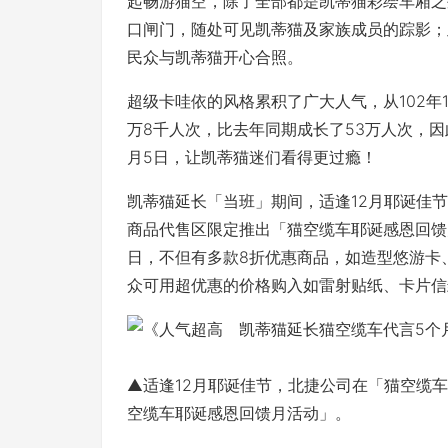
起畅游猫空，除了全部都是凯蒂猫彩绘车厢之
口闸门，随处可见凯蒂猫及家族成员的踪影；
民众与凯蒂猫开心合照。
超级卡哇依的风格累积了广大人气，从102年1
万8千人次，比去年同期成长了53万人次，因
月5日，让凯蒂猫迷们看得更过瘾！
凯蒂猫延长「当班」期间，适逢12月耶诞佳
商品代售区限定推出「猫空缆车耶诞感恩回馈月活
日，不但有多款8折优惠商品，如造型悠游卡
众可用超优惠的价格购入如雷射贴纸、卡片信
▲适逢12月耶诞佳节，北捷公司在「猫空缆
空缆车耶诞感恩回馈月活动」。