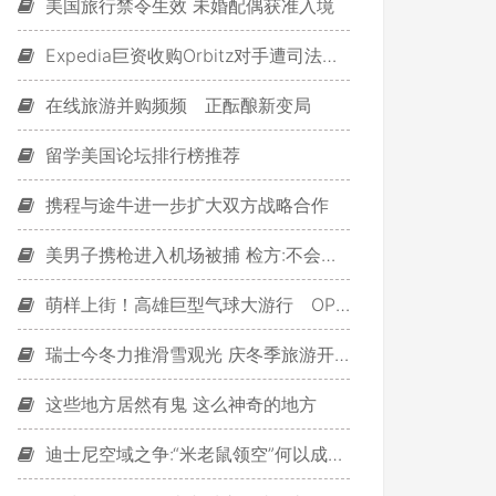
美国旅行禁令生效 未婚配偶获准入境
Expedia巨资收购Orbitz对手遭司法部调查
在线旅游并购频频 正酝酿新变局
留学美国论坛排行榜推荐
携程与途牛进一步扩大双方战略合作
美男子携枪进入机场被捕 检方:不会提起诉讼
萌样上街！高雄巨型气球大游行 OPEN小将牵手凯蒂猫
瑞士今冬力推滑雪观光 庆冬季旅游开展150周年
这些地方居然有鬼 这么神奇的地方
迪士尼空域之争:“米老鼠领空”何以成禁飞区