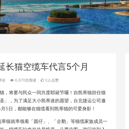
延长猫空缆车代言5个月
评论
6,870次阅读
0人点赞
猫，将要与民众一同共度耶诞节囉！自凯蒂猫担任猫
圣」，为了满足大小凯蒂迷的愿望，台北捷运公司邀
5月5日，都能够在猫缆看到凯蒂猫的可爱身影！
，凯蒂猫就率领着「圆仔」、「企鹅」等猫缆家族成员一