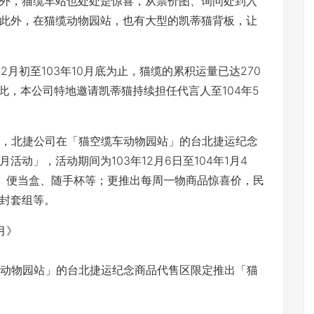
外，猫缆车站也处处是惊喜，从票价图、询问处到入
此外，在猫缆动物园站，也有大型的凯蒂猫背板，让
2月初至103年10月底为止，猫缆的累积运量已达270
此，本公司特地邀请凯蒂猫持续担任代言人至104年5
节，北捷公司在「猫空缆车动物园站」的台北捷运纪念
动」，活动期间为103年12月6日至104年1月4
、便当盒、随手杯等；更推出每周一物商品惊喜价，民
封套组等。
车动物园站」的台北捷运纪念商品代售区限定推出「猫