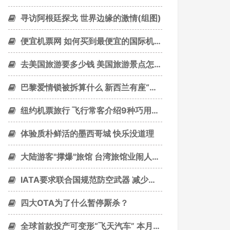
寻访阿根廷探戈 世界边缘的激情(组图)
便宜机票网 如何买到最便宜的国际机票？
去美国旅游要多少钱 美国旅游景点怎样收费？看了让人羡慕嫉妒恨
巴黎爱情锁被拆算什么 新西兰有座“胸罩栅栏”
纽约机票旅行 飞行常客介绍9种巧用航空里程积分订机票
体验质朴鲜活的墨西哥城 快乐没道理
大陆游客"撑爆"旅馆 台湾旅馆业闹人才荒
IATA要求联合国规范防空武器 减少对民机威胁
四大OTA为了什么暂停厮杀？
全球首款投产可变形“飞天汽车” 本月揭幕