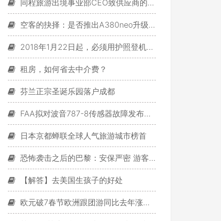
同程旅游出境事业部CEO致供应商的一封信
空客的抉择：是否推出A380neo升级型号
2018年1月22日起，必须用护照登机吗？
租房，如何省去中介费？
芬兰正宗圣诞乐园落户成都
FAA拟对波音787-8传感器故障发布适航指令
日本京都蝉联全球人气旅游城市榜首
恐怖袭击之后的巴黎：安保严密 游客减少
【解答】去美国生孩子的好处
欧元破7春节欧洲跟团游同比去年涨五成