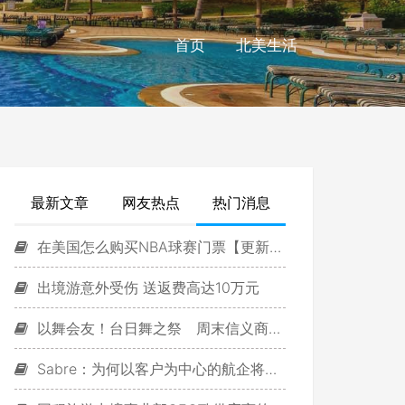
首页
北美生活
最新文章
网友热点
热门消息
在美国怎么购买NBA球赛门票【更新版】
出境游意外受伤 送返费高达10万元
以舞会友！台日舞之祭 周末信义商圈登场
Sabre：为何以客户为中心的航企将主导市场