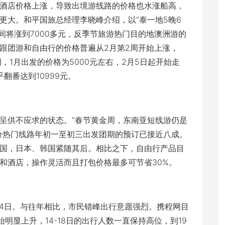
酒店价格上涨，导致出境游线路的价格也水涨船高，
更大。和平国旅总经理李晓峰介绍，以“泰一地5晚6
节期间将涨到7000多元，反季节旅游热门目的地澳洲游的
跟团游和自由行的价格普遍从2月第2周开始上涨，
例，1月出发的价格为5000元左右，2月5日起开始走
翻番达到10999元。
呈供不应求的状态。“春节黄金周，东南亚短线游仍是
分热门线路年初一至初三出发团期的预订已接近八成。
国，日本、韩国紧随其后。相比之下，自由行产品目
和酒店，操作灵活而且打包价格最多可节省30%。
24日。与往年相比，市民错峰出行意愿强烈。携程网目
明显上升，14-18日的出行人数一直保持高位，到19