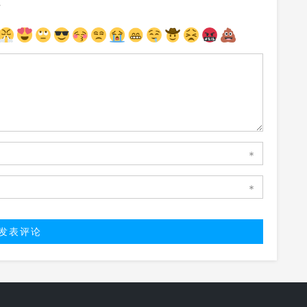
注
*
*