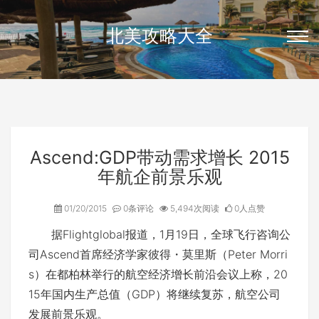
北美攻略大全
Ascend:GDP带动需求增长 2015
年航企前景乐观
01/20/2015
0条评论
5,494次阅读
0人点赞
据Flightglobal报道，1月19日，全球飞行咨询公
司Ascend首席经济学家彼得・莫里斯（Peter Morri
s）在都柏林举行的航空经济增长前沿会议上称，20
15年国内生产总值（GDP）将继续复苏，航空公司
发展前景乐观。