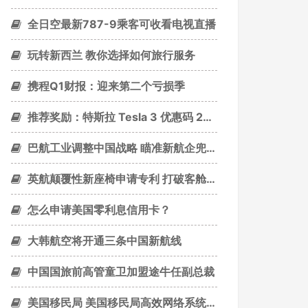
全日空最新787-9乘客可收看电视直播
玩转新西兰 教你选择如何旅行服务
携程Q1财报：迎来第二个亏损季
推荐奖励：特斯拉 Tesla 3 优惠码 2019年新
巴航工业调整中国战略 瞄准新航企兜售小飞机
英航颠覆性新座椅申请专利 打破客舱等级布局
怎么申请美国零利息信用卡？
大韩航空将开通三条中国新航线
中国国旅前高管童卫加盟途牛任副总裁
美国移民局 美国移民局高效网络系统72小时新体验！