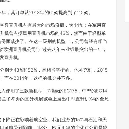
年，其订单从2013年的61架提高到了115架。
客直升机占有最大的市场份额，为44%；在军用直
客直升机曾占据民用直升机市场的46%，然而由于轻型单
市场份额减少了。在这一级别的机型上，公司曾经有相当
称“欧洲直升机公司”）过去八年来业绩最突出的一年，
单发直升机。
为48%和52%，是相当平衡的。他补充到，2015
；而在2014年，这样的机会并不多。
使用了三款新机型：7吨级的EC175，中型的EC14
司将在奥兰多举办的直升机展览会上展出中型直升机X4的全尺
。
下降正在影响着航空业，我们业务的15%与石油和天
目可能受到影响。”此外，欧元汇率的变化对公司是较