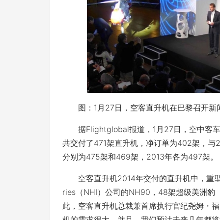
图：1月27日，空客直升机在巴黎召开新
据Flightglobal报道，1月27日，空
共交付了471架直升机，净订单为402架，与2
分别为475架和469架，2013年各为497架。
空客直升机2014年交付的直升机中，重型直升
ries（NHI）公司的NH90，48架超级美洲豹
此，空客直升机总裁兼首席执行官纪尧姆・福里（G
机的需求很大。并且，我们预计未来几年都将