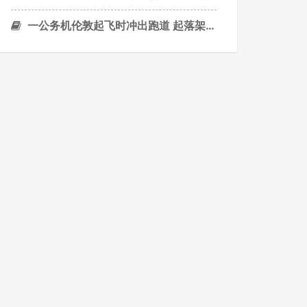
一公务机伦敦起飞时冲出跑道 起落架折断