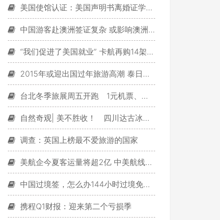
美国使馆认证：美国声明书离婚证学位证书使馆认证
中国游客赴澳洲签证复杂 或影响澳洲旅游市场发展
“我们促进了美国就业” 卡航再购14架777飞机
2015年或迎出国过年旅游高潮 泰日韩三国成最热门地
台北冬季旅展周五开跑 1元机票、万元围炉礼等你拿！
自然奇观| 美不胜收！ 四川达古冰山银色的世界～
调查：英国上榜最不爱旅游的国家
美航企今夏客运量将超2亿 中美航线增幅最大
中国过境签，怎么办144小时过境免签？（经验分享）
携程Q1财报：迎来第二个亏损季