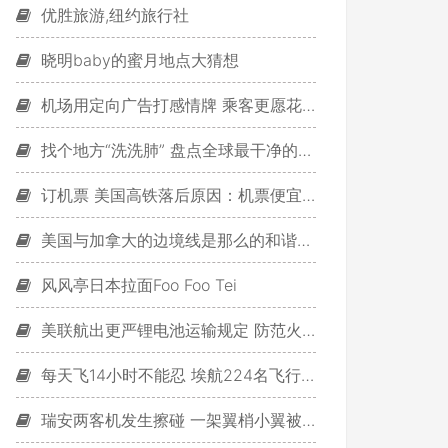
优胜旅游,纽约旅行社
晓明baby的蜜月地点大猜想
机场用定向广告打感情牌 乘客更愿花钱消费
找个地方“洗洗肺” 盘点全球最干净的城市(组图)
订机票 美国高铁落后原因：机票便宜何必吭哧这么久
美国与加拿大的边境线是那么的和谐美丽！
风风亭日本拉面Foo Foo Tei
美联航出更严锂电池运输规定 防范火灾隐患
每天飞14小时不能忍 埃航224名飞行员闹辞职
瑞安两客机发生擦碰 一架翼梢小翼被撞断