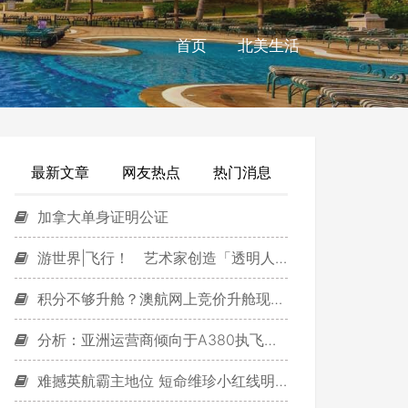
首页
北美生活
最新文章
网友热点
热门消息
加拿大单身证明公证
游世界|飞行！ 艺术家创造「透明人」翱翔天际
积分不够升舱？澳航网上竞价升舱现金来补充
分析：亚洲运营商倾向于A380执飞区域航线
难撼英航霸主地位 短命维珍小红线明年停运