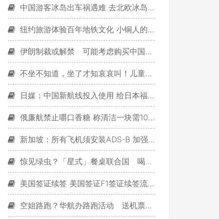
中国游客冰岛出车祸遇难 去北欧冰岛游玩需注意啥
纽约旅游体验百年地铁文化 小铜人的地铁人生LifeUnderground
伊朗制裁或解禁 可能考虑购买中国商飞飞机
不坐不知道，坐了才知哀哀叫！儿童版自由落体抢先搭
日媒：中国新航线投入使用 给日本福冈带来游客
俄廉航禁止嚼口香糖 称清洁一块需10万卢布
新加坡：所有飞机须安装ADS-B 加强飞机追踪
惊见绿虫？「星式」餐桌联合国 喝咖啡也讲究
美国签证续签 美国签证F1签证续签流程
空姐路跑？华航办路跑活动 送机票还有空姐替你披毛巾！