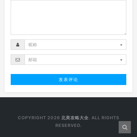
*
*
COPYRIGHT 2026
北美攻略大全
. ALL RIGHTS
RESERVED.