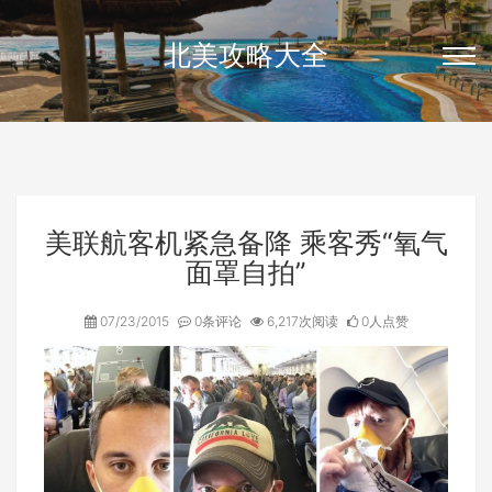
北美攻略大全
美联航客机紧急备降 乘客秀“氧气
面罩自拍”
07/23/2015
0条评论
6,217次阅读
0人点赞