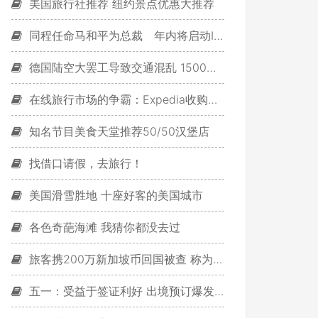
美国旅行社推荐 纽约景点优惠大推荐
同程任命马和平为总裁 年内将启动IPO
德国陆空大罢工导致交通混乱 1500多个航班被取消
在线旅行市场的争霸：Expedia收购对手Orbitz
知名节目美食天堂推荐50/50汉堡店
找借口请假，去旅行！
美国滑雪胜地 十座好客的美国城市
各色奇葩海滩 我猜你都没去过
旅客携200万新加坡币回国被查 称为享受土豪感
五一：受益于签证利好 出境预订爆发式增长