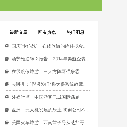
最新文章
网友热点
热门消息
国庆“卡位战”：在线旅游的绝佳揽金机会
颓势难逆转？报告：2014年美航企表现更差
在线度假旅游：三大方阵两强争霸
去哪儿：“假保险门”系太保系统故障所致
外媒吐槽：中国游客已成国际话题
亚洲：无人机发展的乐土 初创公司不断涌现
美国火车旅游，西南酋长号从芝加哥开始