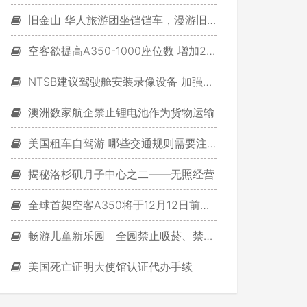
旧金山 华人旅游团坐铛铛车，漫游旧金山
空客欲提高A350-1000座位数 增加20个座椅
NTSB建议驾驶舱安装录像设备 加强航班追踪
澳洲数家航企禁止锂电池作为货物运输
美国租车自驾游 哪些交通规则需要注意？
揭秘洛杉矶月子中心之二——无照经营
全球首架空客A350将于12月12日前后交付
畅游儿童新乐园 全园禁止吸菸、禁止携带宠物
美国死亡证明大使馆认证代办手续