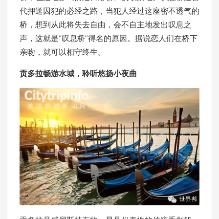
代押送囚犯的必经之路，当犯人经过这座密不透气的
桥，想到从此将失去自由，会不自主地发出叹息之
声，这就是“叹息桥”得名的原因。据说恋人们在桥下
亲吻，就可以相守终生。
贡多拉畅游水城，聆听悠扬小夜曲