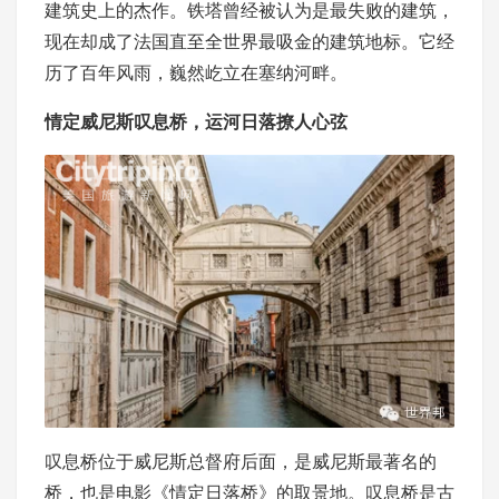
建筑史上的杰作。铁塔曾经被认为是最失败的建筑，
现在却成了法国直至全世界最吸金的建筑地标。它经
历了百年风雨，巍然屹立在塞纳河畔。
情定威尼斯叹息桥，运河日落撩人心弦
叹息桥位于威尼斯总督府后面，是威尼斯最著名的
桥，也是电影《情定日落桥》的取景地。叹息桥是古