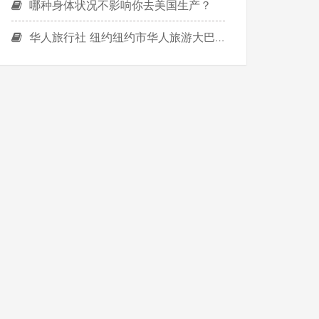
哪种身体状况不影响你去美国生产？
华人旅行社 纽约纽约市华人旅游大巴特拉华州翻车 华裔女子等2死48人伤