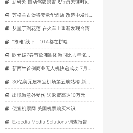
新研究:自动驾驶损害飞行员关键时刻决断力
苏格兰古堡将变豪华酒店 改造中发现密室
从垦丁到花莲 在火车上重新发现台湾
“抢滩”线下 OTA都在拼啥
欧元破7春节欧洲跟团游同比去年涨五成
新西兰首例商业无人机快递成功 7月开始在美测试
30亿美元建樟宜机场第五航站楼 新加坡疯了？
出境游意外受伤 送返费高达10万元
便宜机票网 美国机票购买常识
Expedia Media Solutions 调查报告