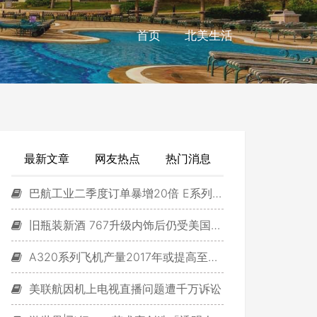
首页
北美生活
最新文章
网友热点
热门消息
巴航工业二季度订单暴增20倍 E系列飞机大卖
旧瓶装新酒 767升级内饰后仍受美国旅客垂青
A320系列飞机产量2017年或提高至每月50架
美联航因机上电视直播问题遭千万诉讼