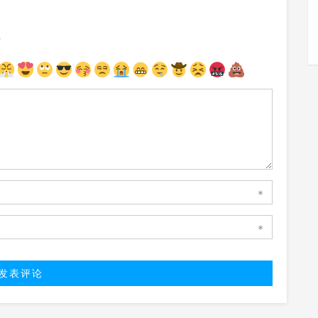
注
*
*