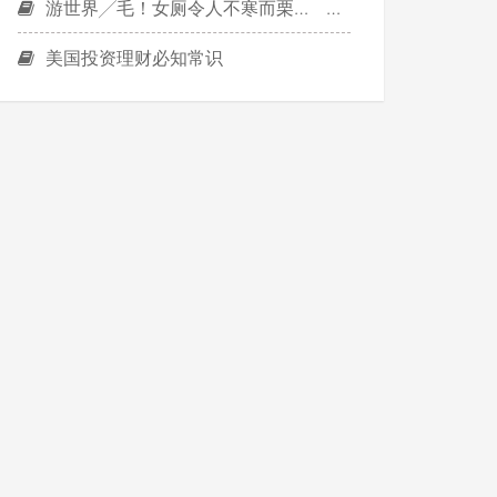
游世界╱毛！女厕令人不寒而栗… 加拿大5猛鬼胜地～
美国投资理财必知常识