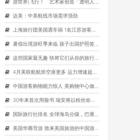
游世界|飞行！ 艺术家创造「透明人」翱翔天际
达美：中美航线市场需求强劲
上海旅行团美国遇车祸 1名江苏游客死亡[综合报道]
暑假出境游旺季来临 孩子出国护照签证怎么办？
这些国家最无趣 快将它们从你的旅行清单上删除
4月美联航航班空座更多 运力增速超过客运量
中国游客购物能力惊人 美购物中心做足准备迎接
30年来首次用脸书 瑞安将以粉丝命名飞机
国际旅行社排名 全球海岛分级，巴厘岛仅排名第14？
美国华裔导游 致来美国旅游的中国游客