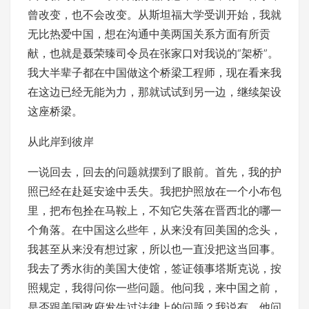
曾改变，也不会改变。从斯坦福大学受训开始，我就
无比热爱中国，想在沟通中美两国关系方面有所贡
献，也就是聂荣臻司令员在张家口对我说的“架桥”。
我大半辈子都在中国做这个桥梁工程师，现在看来我
在这边已经无能为力，那就试试到另一边，继续架设
这座桥梁。
从此岸到彼岸
一说回去，回去的问题就摆到了眼前。首先，我的护
照已经在赴延安途中丢失。我把护照放在一个小布包
里，把布包拴在马鞍上，不知它失落在晋西北的哪一
个角落。在中国这么些年，从来没有回美国的念头，
我甚至从来没有想过家，所以也一直没把这当回事。
我去了秀水街的美国大使馆，签证领事塔斯克说，按
照规定，我得问你一些问题。他问我，来中国之前，
是否跟美国政府发生过法律上的问题？我说有。他问