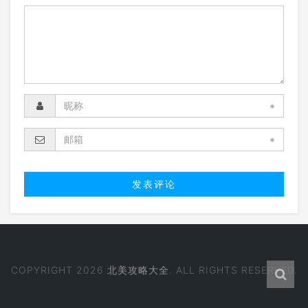
*
*
COPYRIGHT 2026
北美攻略大全
. ALL RIGHTS RESERVED.