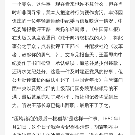
一个零头。这件事，现在看来也许不算什么，但在当
时却非同寻常，我本人把这种行为视作贪污。丰泽园
饭庄的一位年轻厨师给中纪委写信反映这一情况，中
纪委通报批评王磊，表扬年轻厨师，《中国青年报》
在头版头条发表通讯《敢于向特权挑战的人》，将此
事公之于众，点名批评了王部长，并配发社论《改革
者，鼓起你的勇气！》。文章见报当天，王磊即向中
纪委作了书面检查，承认错误，愿意补足少付钱款，
还请求党纪处分。这是一件及时端正党风的好事，但
公开批评部长的做法引起了《中国青年报》主管部门
团中央以及商业部的上级部门国务院某些领导的不
满，最后甚至惊动了邓小平，报社和记者均受到压
力。听说王部长原已提出辞职，最后不了了之。
“压垮骆驼的最后一根稻草”是这样一件事。1980年1
月21日，这个日子我至今记得很清楚，胡耀邦在中