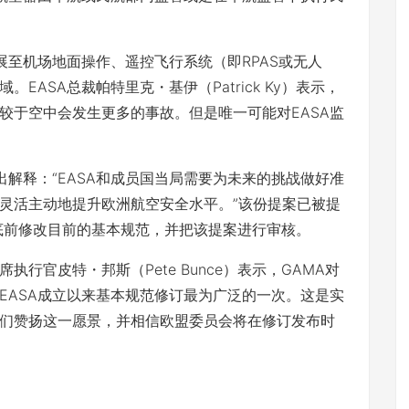
至机场地面操作、遥控飞行系统（即RPAS或无人
ASA总裁帕特里克・基伊（Patrick Ky）表示，
较于空中会发生更多的事故。但是唯一可能对EASA监
解释：“EASA和成员国当局需要为未来的挑战做好准
灵活主动地提升欧洲航空安全水平。”该份提案已被提
年底前修改目前的基本规范，并把该提案进行审核。
官皮特・邦斯（Pete Bunce）表示，GAMA对
自EASA成立以来基本规范修订最为广泛的一次。这是实
们赞扬这一愿景，并相信欧盟委员会将在修订发布时