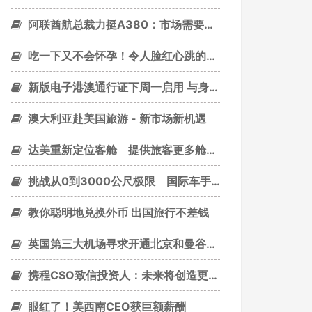
阿联酋航总裁力挺A380：市场需要巨无霸客机
吃一下又不会怀孕！令人脸红心跳的曼谷“避孕套”餐厅
新版电子港澳通行证下周一启用 与身份证大小相当
澳大利亚赴美国旅游 - 新市场新机遇
达美重新定位客舱 提供旅客更多舱等选择！
挑战从0到3000公尺极限 国际车手周末决战武岭
教你聪明地兑换外币 出国旅行不差钱
英国第三大机场寻求开通北京和曼谷直飞航班
携程CSO致信投资人：未来将创造更大价值
眼红了！美西南CEO获巨额薪酬