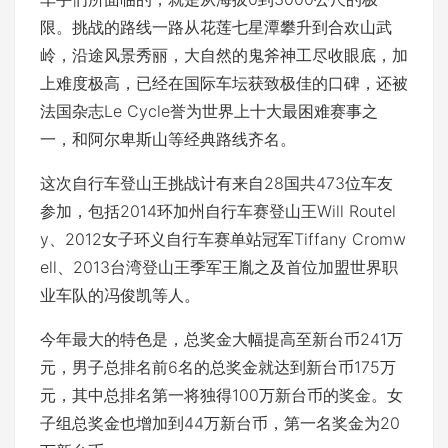
限。挑战的路线一路从花莲七星潭攀升到合欢山武
岭，沿途风景秀丽，大自然的鬼斧神工尽收眼底，加
上难度极高，已经在国际车坛获致极佳的口碑，还被
法国杂志Le Cycle誉为世界上十大最困难赛事之
一，和阿尔卑斯山等经典路线齐名。
这次自行车登山王挑战计有来自28国共473位车友
参加，包括2014环加州自行车赛登山王Will Routel
y、2012女子环义自行车赛单站冠军Tiffany Cromw
ell、2013台湾登山王季军王胤之及首位加盟世界职
业车队的冯俊凯等人。
今年最大的特色是，总奖金大幅提高至新台币241万
元，男子总排名前6名的总奖金就达到新台币175万
元，其中总排名第一将独得100万新台币的奖金。女
子组总奖金也增加到44万新台币，第一名奖金为20