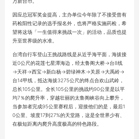
万新台币。
因应总冠军奖金提高，主办单位今年除了不接受曾有
药检阳性记录的选手报名外，也将严格实施药检，希
望将这场「一生值得来挑战一次」的活动，品质也提
升至世界级的水准。
台湾自行车登山王挑战路线是从近乎海平面，海拔接
近0公尺的花莲七星潭海边，经太鲁阁大桥→台8线
→天祥→西宝→新白杨→碧绿神木→关原→大禹岭→
台14甲线，抵达海拔3275公尺的终点合欢山武岭，
总长105公里。全长105公里的挑战约90公里是以平
均7％的爬升率，穿越壮丽的太鲁阁峡谷向上攀升，
当参加者完成95公里赛程后，迎接他们的是，最后1
0公里、坡度17到27%的天堂路，这是全世界少有、
在极短距离内爬升高度极高的特色路段。