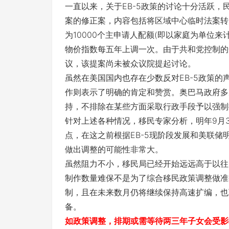
一直以来，关于EB-5政策的讨论十分活跃，
案的修正案，内容包括将区域中心临时法案转为
为10000个主申请人配额(即以家庭为单位
物价指数每五年上调一次。由于共和党控制的
议，该提案尚未被众议院提起讨论。
虽然在美国国内也存在少数反对EB-5政策
作则表示了明确的肯定和赞赏。奥巴马政府多
持，不排除在某些方面采取行政手段予以强制
针对上述各种情况，移民专家分析，明年9月3
点，在这之前根据EB-5现阶段发展和美联
做出调整的可能性非常大。
虽然阻力不小，移民局已经开始远远高于以往的
制作数量难保不是为了综合移民政策调整做准
制，且在未来数月仍将继续保持高速扩编，也
备。
如政策调整，排期或需等待两三年子女会受影