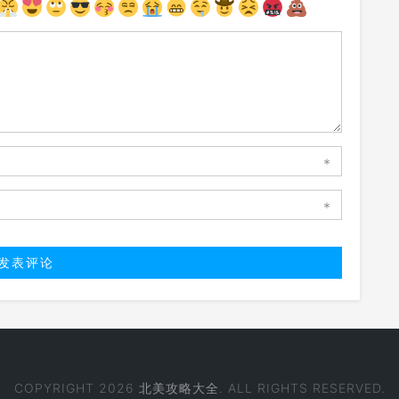
*
*
COPYRIGHT 2026
北美攻略大全
. ALL RIGHTS RESERVED.