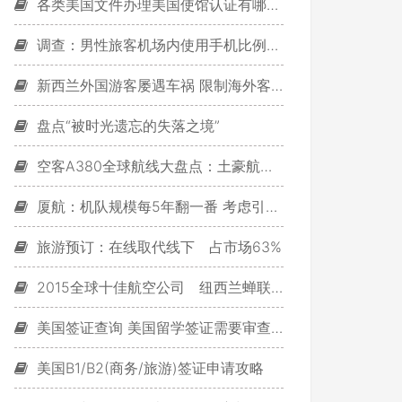
各类美国文件办理美国使馆认证有哪些须知
调查：男性旅客机场内使用手机比例高于女性
新西兰外国游客屡遇车祸 限制海外客驾车呼声高
盘点“被时光遗忘的失落之境”
空客A380全球航线大盘点：土豪航空近40条
厦航：机队规模每5年翻一番 考虑引进787-9
旅游预订：在线取代线下 占市场63%
2015全球十佳航空公司 纽西兰蝉联第1、长荣第7
美国签证查询 美国留学签证需要审查哪些内容
美国B1/B2(商务/旅游)签证申请攻略