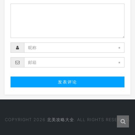
*
*
COPYRIGHT 2026
北美攻略大全
. ALL RIGHTS RESERVED.