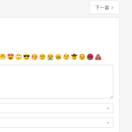
下一篇 >
注
*
*