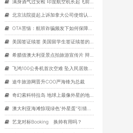
满身酒气过安检 印度航空机长起飞前被抓正着
北京法院提起上诉加拿大公司使馆认证如何办理
OTA苦恼：航班诈骗频发下如何保障信息安全
美国签证续签 美国留学生签证续签的两种方式
希腊借澳大利亚景点拍旅游宣传片 辩称艺术决定
飞鸿100公务机首次空难 坠入民居致6人死亡
途牛旅游网晋升COO严海锋为总裁
奇幻索科特拉岛 地球上最像外星的地方
澳大利亚海滩惊现绿色“外星蛋”引猜测(图)
艺龙对标Booking 换帅有用吗？