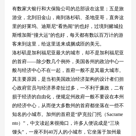
有数家大银行和大保险公司的总部设在这里；五是旅
游业，北到旧金山，南到洛杉矶、圣地亚哥，直奔这
里的好莱坞、迪斯尼“看热闹”的也好，过境到赌城拉
斯维加斯“撞大运”的也好，每天都有数以百万计的游
客来到这里，给这里送来成捆成匝的美元。
洛杉矶是加利福尼亚最大的城市，却不是加利福尼亚
的首府——除少数几个例外，美国各州的政治中心一
般与经济中心不在一起，首府一般不是其最大城市。
其主要原因，是当初美国政治经济架构的设计者们担
心政府官员与经济界牵扯过多，一不利于廉政，二有
损于经济的自由化，便规定州政府一般不要设在本州
的经济中心，从而使大多数州的首府都坐落在一些不
知名的小城市。加州的首府是“萨克拉门托（Sacrame
nto）”，中文读起来很拗口，许多人便说成是“三块
馒头”，一座不到40万人的小城市，它坐落于加州最