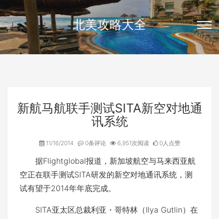
北美攻略大全
新航马航联手测试SITA新空对地通
讯系统
11/16/2014
0条评论
6,951次阅读
0人点赞
据Flightglobal报道，新加坡航空与马来西亚航
空正在联手测试SITA研发的新空对地通讯系统，测
试有望于2014年年底完成。
SITA亚太区总裁利亚・哥特林（Ilya Gutlin）在