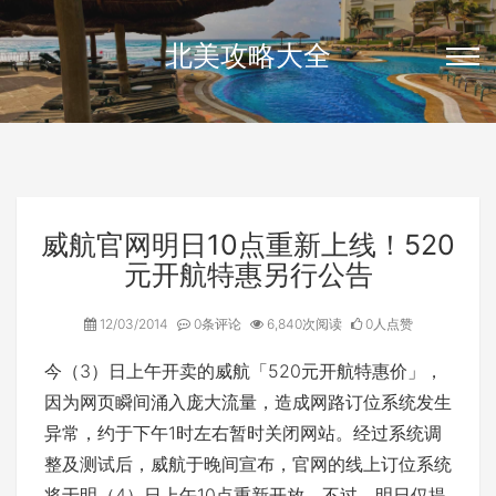
北美攻略大全
威航官网明日10点重新上线！520
元开航特惠另行公告
12/03/2014
0条评论
6,840次阅读
0人点赞
今（3）日上午开卖的威航「520元开航特惠价」，
因为网页瞬间涌入庞大流量，造成网路订位系统发生
异常，约于下午1时左右暂时关闭网站。经过系统调
整及测试后，威航于晚间宣布，官网的线上订位系统
将于明（4）日上午10点重新开放，不过，明日仅提