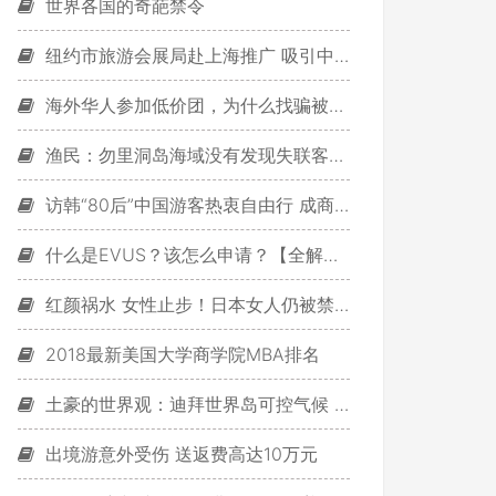
世界各国的奇葩禁令
纽约市旅游会展局赴上海推广 吸引中国游客到访
海外华人参加低价团，为什么找骗被人玩耍又愚弄！
渔民：勿里洞岛海域没有发现失联客机残骸
访韩“80后”中国游客热衷自由行 成商家新目标
什么是EVUS？该怎么申请？【全解答】
红颜祸水 女性止步！日本女人仍被禁做的四件事
2018最新美国大学商学院MBA排名
土豪的世界观：迪拜世界岛可控气候 想下雪就下雪
出境游意外受伤 送返费高达10万元