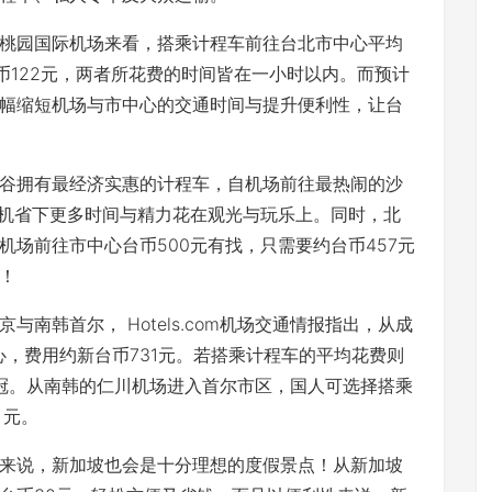
最高的桃园国际机场来看，搭乘计程车前往台北市中心平均
币122元，两者所花费的时间皆在一小时以内。而预计
幅缩短机场与市中心的交通时间与提升便利性，让台
谷拥有最经济实惠的计程车，自机场前往最热闹的沙
趁机省下更多时间与精力花在观光与玩乐上。同时，北
场前往市中心台币500元有找，只需要约台币457元
！
南韩首尔， Hotels.com机场交通情报指出，从成
心，费用约新台币731元。若搭乘计程车的平均花费则
之冠。从南韩的仁川机场进入首尔市区，国人可选择搭乘
 元。
来说，新加坡也会是十分理想的度假景点！从新加坡