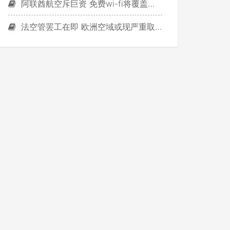
阿联酋航空斥巨资 免费wi-fi将覆盖全机队
法空管罢工在即 欧洲空域或现严重取消延误