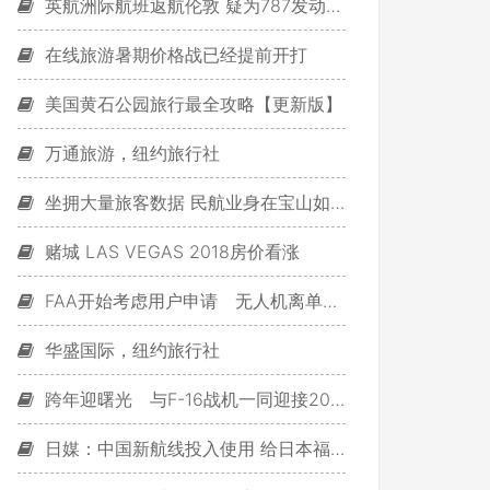
英航洲际航班返航伦敦 疑为787发动机故障
在线旅游暑期价格战已经提前开打
美国黄石公园旅行最全攻略【更新版】
万通旅游，纽约旅行社
坐拥大量旅客数据 民航业身在宝山如何发掘
赌城 LAS VEGAS 2018房价看涨
FAA开始考虑用户申请 无人机离单飞更近一步
华盛国际，纽约旅行社
跨年迎曙光 与F-16战机一同迎接2015年
日媒：中国新航线投入使用 给日本福冈带来游客