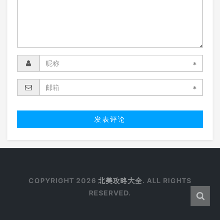
*
*
COPYRIGHT 2026
北美攻略大全
. ALL RIGHTS
RESERVED.