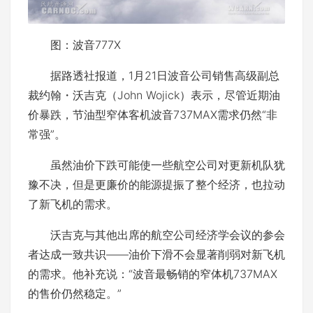
图：波音777X
据路透社报道，1月21日波音公司销售高级副总
裁约翰・沃吉克（John Wojick）表示，尽管近期油
价暴跌，节油型窄体客机波音737MAX需求仍然“非
常强”。
虽然油价下跌可能使一些航空公司对更新机队犹
豫不决，但是更廉价的能源提振了整个经济，也拉动
了新飞机的需求。
沃吉克与其他出席的航空公司经济学会议的参会
者达成一致共识――油价下滑不会显著削弱对新飞机
的需求。他补充说：“波音最畅销的窄体机737MAX
的售价仍然稳定。”