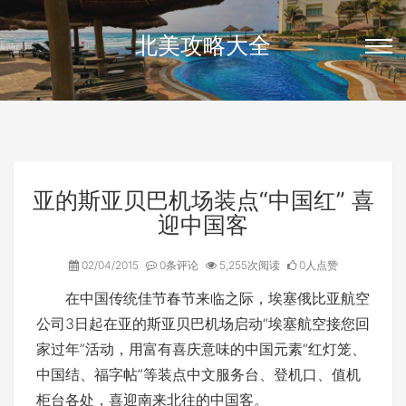
北美攻略大全
亚的斯亚贝巴机场装点“中国红” 喜
迎中国客
02/04/2015
0条评论
5,255次阅读
0人点赞
在中国传统佳节春节来临之际，埃塞俄比亚航空
公司3日起在亚的斯亚贝巴机场启动“埃塞航空接您回
家过年”活动，用富有喜庆意味的中国元素“红灯笼、
中国结、福字帖”等装点中文服务台、登机口、值机
柜台各处，喜迎南来北往的中国客。