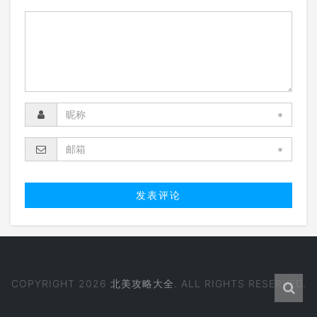
*
*
COPYRIGHT 2026
北美攻略大全
. ALL RIGHTS RESERVED.