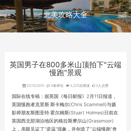
北美攻略大全
英国男子在800多米山顶拍下"云端
慢跑"景观
02/15/2015
0条评论
5,225次阅读
0人点赞
国际在线专稿：据英国《每日邮报》2月11日报道，
英国慢跑者克里斯·斯卡梅尔(Chris Scammell)与摄
影师朋友斯图亚特·霍尔姆斯(Stuart Holmes)日前在
英国西北部湖泊地区的格拉斯摩尔山(Grassmoor)
上，亲眼见证了“逆温”现象，并创造了“云端慢跑”奇