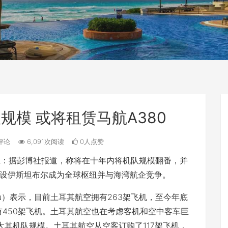
规模 或将租赁马航A380
评论
6,091次阅读
0人点赞
息：据彭博社报道，称将在十年内将机队规模翻番，并
设伊斯坦布尔成为全球枢纽并与海湾航企竞争。
cu）表示，目前土耳其航空拥有263架飞机，至今年底
拥有450架飞机。土耳其航空也在考虑客机和空中客车巨
大其机队规模。土耳其航空从空客订购了117架飞机，