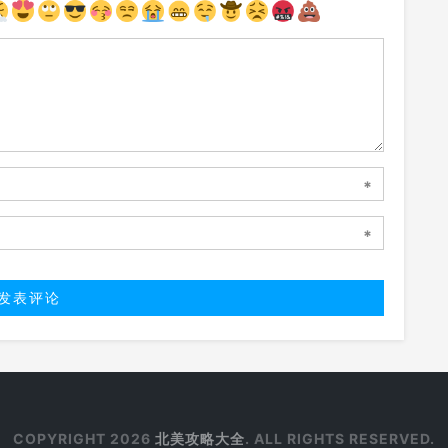
*
*
COPYRIGHT 2026
北美攻略大全
. ALL RIGHTS RESERVED.