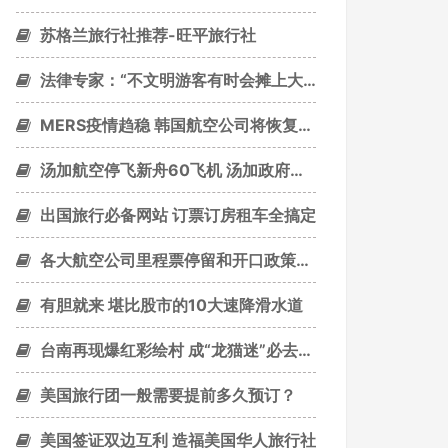
苏格兰旅行社推荐-旺平旅行社
法律专家：“不文明游客有时会摊上大事儿”
MERS疫情趋稳 韩国航空公司将恢复正常运营
汤加航空停飞新舟60飞机 汤加政府转租他人
出国旅行必备网站 订票订房租车全搞定
各大航空公司里程票停留和开口政策【更新】
有胆就来 堪比股市的10大速降滑水道
台南再现爆红彩绘村 成“龙猫迷”必去景点
美国旅行团一般需要提前多久预订？
美国签证双边互利 造福美国华人旅行社