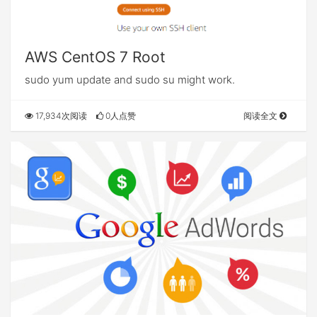
AWS CentOS 7 Root
sudo yum update and sudo su might work.
17,934次阅读
0人点赞
阅读全文