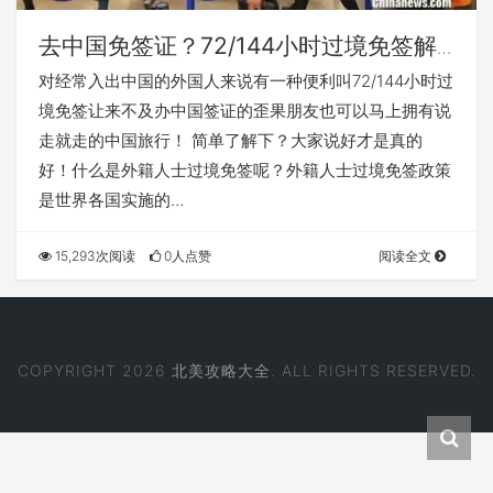
去中国免签证？72/144小时过境免签解
读
对经常入出中国的外国人来说有一种便利叫72/144小时过
境免签让来不及办中国签证的歪果朋友也可以马上拥有说
走就走的中国旅行！ 简单了解下？大家说好才是真的
好！什么是外籍人士过境免签呢？外籍人士过境免签政策
是世界各国实施的…
15,293次阅读
0人点赞
阅读全文
COPYRIGHT 2026
北美攻略大全
. ALL RIGHTS RESERVED.