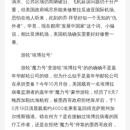
滴水、公共区域仍简陋破旧、飞机延误问题仍十分严
重，但美国政府竭尽所能来修整拉瓜迪亚国际机场。
恐怕在他人听来，此刻的乔·拜登好似一个无知的“仇
外者”，毕竟，现在都用“发展中国家”这个词。小编
说，相比亚洲机场，美国机场确实需要好好修整一
番。
游轮“埃博拉号”
游轮“魔力号”变游轮“埃博拉号”的的确确不是嘉
年华邮轮公司的错，但为什么似乎是嘉年华邮轮公司
在承担责备？今年10月月份，美国载有一名埃博拉
病毒监测者的嘉年华“魔力号”豪华游轮，经历了8天7
晚西加勒比海航程，被墨西哥政府拒绝靠岸后，于1
0月19日清晨载着约4000名乘客返回得克萨斯州加
尔维斯顿港。错在何方？是在接触过埃博拉病毒的医
疗工作者，还是在拒绝“魔力号”停靠的墨西哥政府，