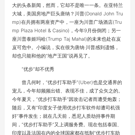
大的头条新闻，然而，它却不是唯一一条。在亚特兰
大城，美国房地产巨头唐纳？川普(Donald John Tru
mp)在共拥有两座资产中，一座为川普广场酒店(Tru
mp Plaza Hotel & Casino)，今年9月份倒闭；另一
座川普泰姬玛哈(Trump Taj Mahal)的未来也处在岌
岌可危中。小编说，实在很为唐纳·川普感到遗憾，
却也只能和他的“地产王国”说再见了。
“优步”却不优秀
曾几何时，“优步打车助手”(Uber)也是交通界的
宠儿，今年却频频出错、表现不佳，成了众矢之的。
今年夏天，“优步打车助手”因攻击记者而遭受炮轰；
随后，又有“印度女子使用优步打车软件却遭司机强
奸”事件发生；就在几天前，悉尼人质劫持事件期
间，“优步打车助手”又上调服务费。现在包括泰国、
印度以及法国在内的全球国家都在抵制“优步打车助