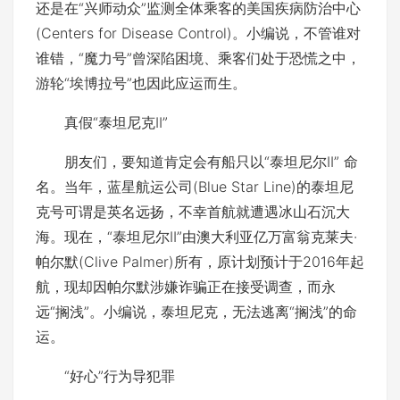
还是在“兴师动众”监测全体乘客的美国疾病防治中心
(Centers for Disease Control)。小编说，不管谁对
谁错，“魔力号”曾深陷困境、乘客们处于恐慌之中，
游轮“埃博拉号”也因此应运而生。
真假“泰坦尼克II”
朋友们，要知道肯定会有船只以“泰坦尼尔II” 命
名。当年，蓝星航运公司(Blue Star Line)的泰坦尼
克号可谓是英名远扬，不幸首航就遭遇冰山石沉大
海。现在，“泰坦尼尔II”由澳大利亚亿万富翁克莱夫·
帕尔默(Clive Palmer)所有，原计划预计于2016年起
航，现却因帕尔默涉嫌诈骗正在接受调查，而永
远“搁浅”。小编说，泰坦尼克，无法逃离“搁浅”的命
运。
“好心”行为导犯罪