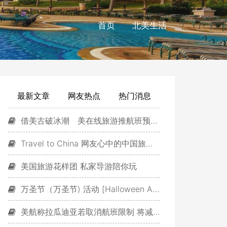
首页
北美生活
最新文章
网友热点
热门消息
借美古破冰潮 美在线旅游推航班预定服务
Travel to China 网友心中的中国旅游景点排行
美国旅游花样团 私家导游陪你玩
万圣节（万圣节) 活动 [Halloween Activities]
美航称拉瓜迪亚若取消航班限制 将减短途航线