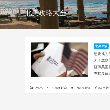
北美攻略大全
北美生活
想要成为
为了拿到
轻薄美国护
布其具体
02/12/2017
0条评论
7,766次阅读
0人点赞