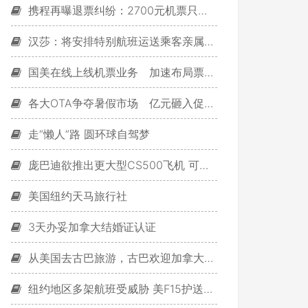
携程再曝退票纠纷：2700元机票只退100元
汉莎：将安排特别航班运送乘客亲属前往马赛
国美在线上线机票业务 加速布局票务业务
各大OTA争夺暑假市场 亿元砸入促销大战
走“懒人”路 圆环球自驾梦
庞巴迪欲推出更大型CS500飞机 可搭载180人
美国纽约天马旅行社
3天办妥加拿大结婚证认证
从美国去古巴旅游，古巴欢迎加拿大游客
纽约地区多架航班受威胁 美F15护送法航客机