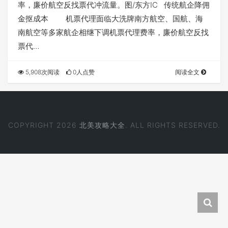
率，廉价航空反找票代冲流量。图/东方IC 传统航企降佣
金抠成本 机票代理面临大洗牌南方航空、国航、海
南航空等多家航企相继下调机票代理费率，廉价航空反找
票代…
5,908次阅读
0人点赞
阅读全文
COPYRIGHT 2026
北美攻略大全
. ALL RIGHTS RESERVED.