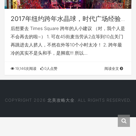
2017年纽约跨年水晶球，时代广场经验
分享
后想要去 Times Square 跨年的人小建议 （对，我个人是
不会再去的啦~） 1. 可在45街麦当劳从2点等到10点关门
再跳进去人挤人，不然在外等10个小时太冷！ 2. 跨年最
冷的其实不是头和手，是脚底!!! 所以…
19,146次阅读
0人点赞
阅读全文
COPYRIGHT 2026
北美攻略大全
. ALL RIGHTS RESERVED.