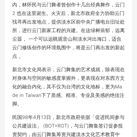
内，林怀民与云门舞者曾创作十几出经典舞作，云门
2 也在这里诞生。火灾后，新北市政府全力协助云门
找寻再出发地点，提供淡水区前中央广播电台旧址处
所，进行云门新家工程的兴建。在这绿树蓊郁，远离
尘嚣， 一个可以远眺观音山和淡水河出海口，适合
云门修练创作的环境氛围中，将是云门再出发的新起
点 。
新北市文化局表示，云门舞集的艺术成就，除表现在
对身体与空间的敏感度掌握外，更表现在对东西方文
化的融合内化，其不仅为台湾的文化地标，更为Ma
de in Taiwan下了质感、精准、专业及美感的绝佳注
脚。
民国98年4月13日，新北市政府依据「促进民间参与
公共建设法」 (BOT+ROT)，与云门舞集签订促参投
资契约，由云门舞集筹资兴建淡水文化艺术教育中