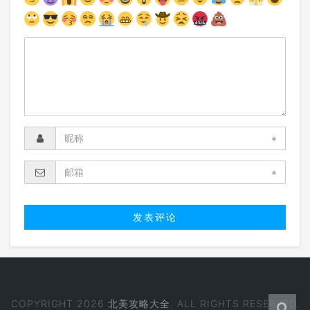
*
*
COPYRIGHT 2026
北美攻略大全
. ALL RIGHTS RESERVED.