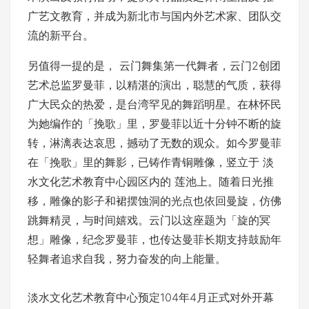
广艺文教育，并成为新北市与国内外艺术家、团队交
流的新平台。
另值得一提的是， 云门舞集第一代舞者，云门2创团
艺术总监罗曼菲，以精湛的演出，聪慧的气质，获得
广大民众的热爱，是台湾罕见的舞蹈明星。在林怀民
为她编作的「挽歌」里，罗曼菲以近十分钟不断的旋
转，淋漓表达哀思，撼动了无数的观众。如今罗曼菲
在「挽歌」里的舞影，已铸作青铜雕像，竖立于 淡
水文化艺术教育中心园区内的 莲池上。随着日光推
移，雕像的影子和裙摆蚀洞的光点也依回曼旋，仿佛
跳舞精灵，与时间嬉戏。云门以这座题为「旋的冥
想」雕像，纪念罗曼菲，也传达曼菲长期支持鼓励年
轻舞者追求自我，努力奋发的向上能量。
淡水文化艺术教育中心预定104年4月正式对外开幕