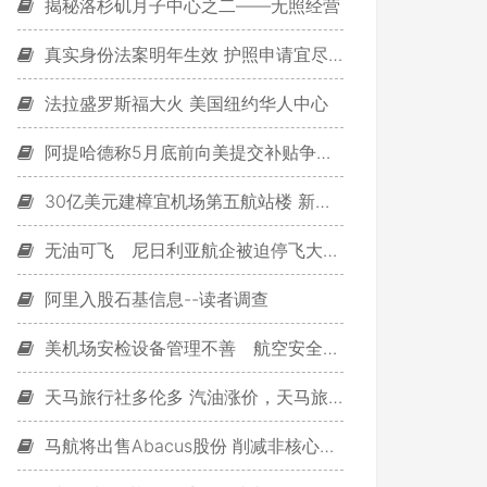
揭秘洛杉矶月子中心之二——无照经营
真实身份法案明年生效 护照申请宜尽早
法拉盛罗斯福大火 美国纽约华人中心
阿提哈德称5月底前向美提交补贴争议回应
30亿美元建樟宜机场第五航站楼 新加坡疯了？
无油可飞 尼日利亚航企被迫停飞大量航班
阿里入股石基信息--读者调查
美机场安检设备管理不善 航空安全受威胁
天马旅行社多伦多 汽油涨价，天马旅游轻松应对
马航将出售Abacus股份 削减非核心资产