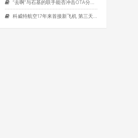
“去啊”与石基的联手能否冲击OTA分销？
科威特航空17年来首接新飞机 第三天就被撞