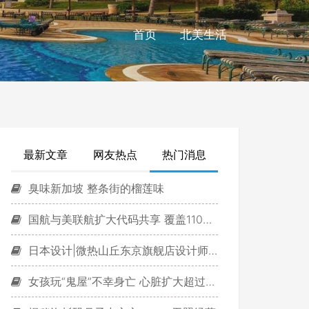
首页
北美生活
最新文章
网友热点
热门消息
臭味新加坡 整条街的榴莲味
国航与美联航扩大代码共享 覆盖110条航线
日本设计|微热山丘东京旗舰店设计师 打造东大新校舍
女孩玩“鬼屋”不幸身亡 心脏扩大超过四倍(图)