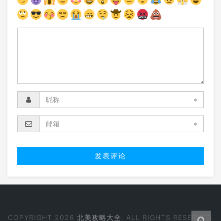
*
*
COPYRIGHT 2026
北美攻略大全
. ALL RIGHTS RESERVED.