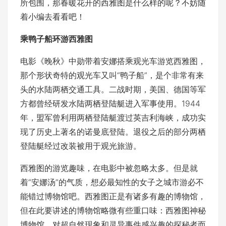
所包围，那春暖花开的西雅图是什么样的呢？不妨随
着小编去看看吧！
乘鸭子船环游西雅图
电影《晚秋》中勋带着安娜搭乘观光车游览西雅图，
那个形状奇特的观光车又叫“鸭子船”，是个非常有来
头的水陆两栖交通工具。二战时期，美国、德国等军
方都曾经研发水陆两栖登陆艇进入军事使用。1944
年，盟军曾利用两栖登陆艇渡过英吉利海峡，成功实
现了历史上著名的诺曼底登陆。退役之后的部分两栖
登陆艇经过改装被用于观光旅游。
西雅图的游览趣味，在电影中被忽略太多。但是就
着“安娜汤”的气质，想必最知性的女子之城市游必不
能错过博物馆吧。西雅图正是有诸多有趣的博物馆，
但在此要讲述的博物馆略微有些重口味：西雅图神秘
博物馆。对超自然现象和灵异事件感兴趣的探秘者而