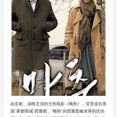
由玄彬、汤唯主演的大热电影《晚秋》，背景设在美
国“雾都雨城”西雅图，“晚秋”的西雅图被浓厚的忧伤