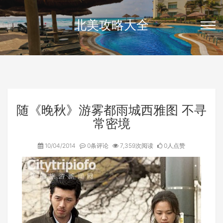
北美攻略大全
随《晚秋》游雾都雨城西雅图 不寻
常密境
10/04/2014
0条评论
7,359次阅读
0人点赞