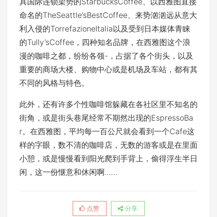
具国际连锁架势的StarbucksCoffee、以西雅图直接
命名的TheSeattle’sBestCoffee、来势汹汹远从意大
利入侵的TorrefazioneItalia以及受到日本媒体青睐
的Tully’sCoffee，四种知名品牌，在西雅图这个浪
漫的咖啡之都，纷纷各领-，占据了各个街头，以及
重要的商场大楼、购物中心或是机场及车站，都有其
不同的风格与特色。
此外，还有许多个性咖啡馆躲藏在各社区里不知名的
街角，或是街头巷尾经常不期然出现的EspressoBa
r。在西雅图，平均每一百公尺就会看到一个Cafe这
样的字眼，数不清的咖啡店，无数的游客或是在里面
小憩，或是慢慢看到阳光爬到手背上，偷得浮生半日
闲，这一份惬意和休闲啊……
点赞
分享