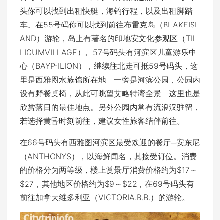
头你可以找到出租快艇，海钓行程，以及出租脚踏
车。在55号码你可以找到前往布雷克岛（BLAKEISL
AND）游轮，岛上有著名的印地安文化参观区（TIL
LICUMVILLAGE）。57号码头有河滨区儿童游乐中
心（BAYP-ILION），继续往北走可抵59号码头，这
里是西雅图水族馆所在地，一旁是河滨公园，公园内
设有野餐桌椅，从此可眺望艾略特湾全景，这里也是
欣赏落日的最佳地点。另外公园内常有流浪汉驻留，
若选择黄昏时刻前往，建议女性旅客结伴前往。
在66号码头有西雅图河滨区最受欢迎的餐厅─安东尼
（ANTHONYS），以海鲜闻名，其接受订位。消费
的价格分为两等级，楼上赏景厅消费价格约为$17～
$27，其他地区价格约为$9～$22，在69号码头有
前往加拿大维多利亚（VICTORIA.B.B.）的游轮。