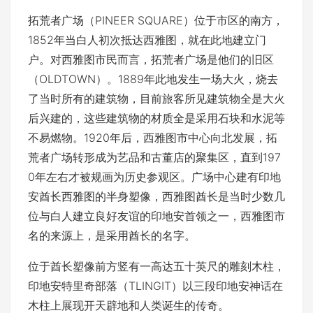
拓荒者广场（PINEER SQUARE）位于市区的南方，
1852年当白人初次抵达西雅图，就在此地建立门
户。对西雅图市民而言，拓荒者广场是他们的旧区
（OLDTOWN）。1889年此地发生一场大火，烧去
了当时所有的建筑物，目前旅客所见建筑物全是大火
后兴建的，这些建筑物的材质全是采用石块和水泥等
不易燃物。1920年后，西雅图市中心向北发展，拓
荒者广场转形成为艺品和古董店的聚集区，直到197
0年左右才被规画为历史参观区。广场中心建有印地
安酋长西雅图的半身塑像，西雅图酋长是当时少数几
位与白人建立良好友谊的印地安首领之一，西雅图市
名的来源上，是采用酋长的名字。
位于酋长塑像前方竖有一高达五十英尺的雕刻木柱，
印地安特里奇部落（TLINGIT）以三段印地安神话在
木柱上展现开天辟地和人类诞生的传奇。