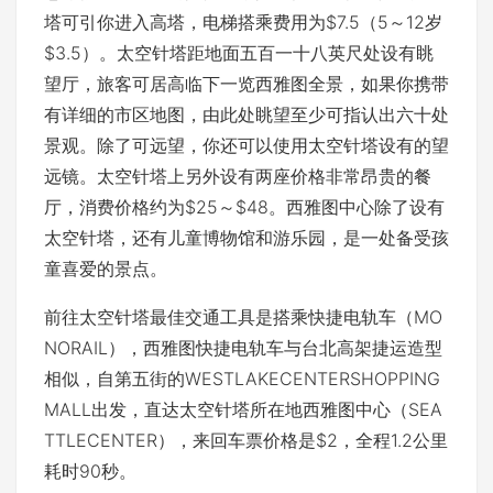
塔可引你进入高塔，电梯搭乘费用为$7.5（5～12岁
$3.5）。太空针塔距地面五百一十八英尺处设有眺
望厅，旅客可居高临下一览西雅图全景，如果你携带
有详细的市区地图，由此处眺望至少可指认出六十处
景观。除了可远望，你还可以使用太空针塔设有的望
远镜。太空针塔上另外设有两座价格非常昂贵的餐
厅，消费价格约为$25～$48。西雅图中心除了设有
太空针塔，还有儿童博物馆和游乐园，是一处备受孩
童喜爱的景点。
前往太空针塔最佳交通工具是搭乘快捷电轨车（MO
NORAIL），西雅图快捷电轨车与台北高架捷运造型
相似，自第五街的WESTLAKECENTERSHOPPING
MALL出发，直达太空针塔所在地西雅图中心（SEA
TTLECENTER），来回车票价格是$2，全程1.2公里
耗时90秒。