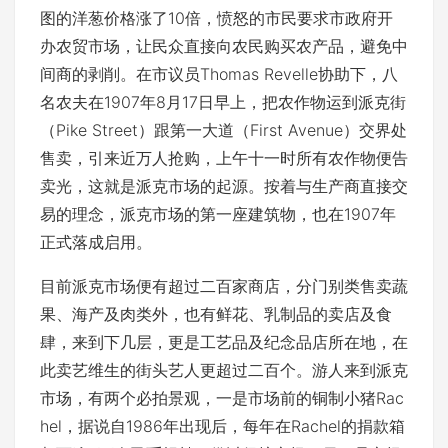
图的洋葱价格涨了10倍，愤怒的市民要求市政府开
办农贸市场，让民众直接向农民购买农产品，避免中
间商的剥削。在市议员Thomas Revelle协助下，八
名农夫在1907年8月17日早上，把农作物运到派克街
（Pike Street）跟第一大道（First Avenue）交界处
售卖，引来近万人抢购，上午十一时所有农作物便告
卖光，这就是派克市场的起源。按着与生产商直接交
易的理念，派克市场的第一座建筑物，也在1907年
正式落成启用。
目前派克市场便有超过二百家商店，分门别类售卖蔬
果、海产及肉类外，也有鲜花、乳制品的卖店及食
肆，来到下几层，更是工艺品及纪念品店所在地，在
此卖艺维生的街头艺人更超过二百个。游人来到派克
市场，有两个必拍景观，一是市场前的铜制小猪Rac
hel，据说自1986年出现后，每年在Rachel的捐款箱