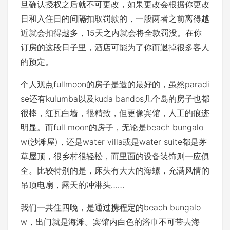
旦确认授权之后就不可更改，如果更改会根据你更改
日和入住日的间隔扣取罚款的，一般两者之前离得越
近就会扣得越多，15天之内就会将全款罚没。在你
订房的这段日子里，酒店可能为了你而退掉很多客人
的预定。
个人观点fullmoon的房子是造的最好的，虽然paradi
se还有kulumba以及kuda bandos几个岛的房子也都
很棒，红瓦白墙，很精致，但更像宾馆，人工的痕迹
明显。而full moon的房子，无论是beach bungalo
w(沙滩屋)，还是water villa或是water suite都是茅
草屋顶，很乡村很轻松，而里面的设备装饰则一应俱
全。比较特别的是，床头有大大的海螺，充满风情的
吊顶电扇，露天的冲淋头……
我们一共住四晚，是通过携程定的beach bungalo
w，出门就是海滩。宾馆内白色的浴巾不可带去海