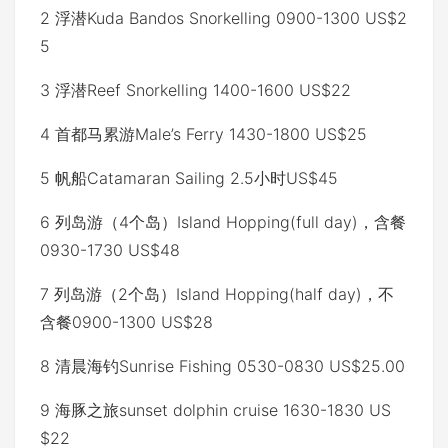
2 浮潜Kuda Bandos Snorkelling 0900-1300 US$2
5
3 浮潜Reef Snorkelling 1400-1600 US$22
4 首都马累游Male’s Ferry 1430-1800 US$25
5 帆船Catamaran Sailing 2.5小时US$45
6 列岛游（4个岛）Island Hopping(full day)，含餐
0930-1730 US$48
7 列岛游（2个岛）Island Hopping(half day)，不
含餐0900-1300 US$28
8 清晨海钓Sunrise Fishing 0530-0830 US$25.00
9 海豚之旅sunset dolphin cruise 1630-1830 US
$22