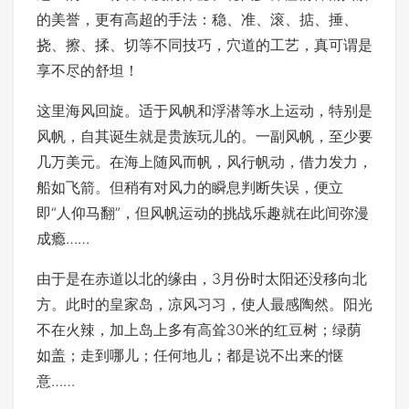
的美誉，更有高超的手法：稳、准、滚、掂、捶、
挠、擦、揉、切等不同技巧，穴道的工艺，真可谓是
享不尽的舒坦！
这里海风回旋。适于风帆和浮潜等水上运动，特别是
风帆，自其诞生就是贵族玩儿的。一副风帆，至少要
几万美元。在海上随风而帆，风行帆动，借力发力，
船如飞箭。但稍有对风力的瞬息判断失误，便立
即“人仰马翻”，但风帆运动的挑战乐趣就在此间弥漫
成瘾……
由于是在赤道以北的缘由，3月份时太阳还没移向北
方。此时的皇家岛，凉风习习，使人最感陶然。阳光
不在火辣，加上岛上多有高耸30米的红豆树；绿荫
如盖；走到哪儿；任何地儿；都是说不出来的惬
意……