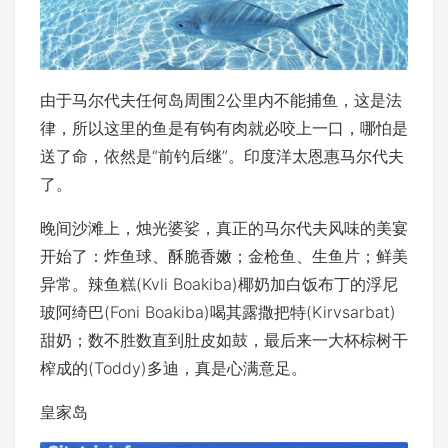
由于马尔代夫任何岛周围2公里内不能捕鱼，这是法
律，所以这里的鱼是有钩有肉就必咬上一口，哪怕是
送了命，依然是“前钓后继”。印度洋太恩惠马尔代夫
了。
晚间沙滩上，烛光婆娑，真正的马尔代夫风味的美宴
开始了：炸鱼球、酥脆香嫩；金枪鱼、生鱼片；鲜美
异常。辣鱼糕(Kvli Boakiba)椰奶加白饭布丁的浮尼
玻阿绮巴(Foni Boakiba)喝其露撒把特(Kirvsarbat)
甜奶；数不胜数直到肚皮如鼓，最后来一大杯棕树干
榨成的(Toddy)多迪，真是心满意足。
皇家岛