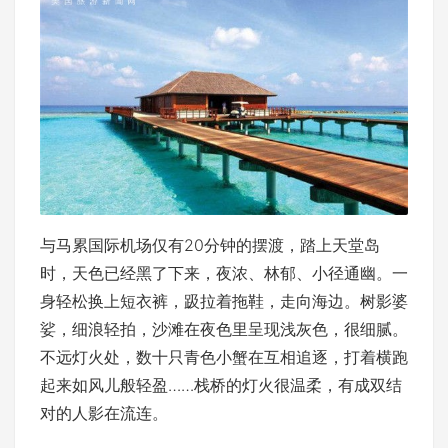
与马累国际机场仅有20分钟的摆渡，踏上天堂岛
时，天色已经黑了下来，夜浓、林郁、小径通幽。一
身轻松换上短衣裤，趿拉着拖鞋，走向海边。树影婆
娑，细浪轻拍，沙滩在夜色里呈现浅灰色，很细腻。
不远灯火处，数十只青色小蟹在互相追逐，打着横跑
起来如风儿般轻盈……栈桥的灯火很温柔，有成双结
对的人影在流连。