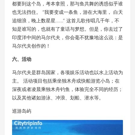
都要到这个岛，考本拿照，那与鱼共舞的诱惑似乎谁
也无法挡住。 “我要变成一条鱼，游在大海里， 白天
追细浪，晚上数星星……” 这首儿歌传唱几千年，不
知是谁写的，也就有了童话与梦想。但是，你去过了
印度洋中间的马尔代夫，你会毫不犹豫地这么说：是
马尔代夫创作的！
六、活动
马尔代夫是群岛国家，各项娱乐活动也以水上活动为
主。 活动项目包括乘坐独木舟或快船游览小岛；在
深夜或者凌晨乘独木舟钓鱼，体验完全不同的经历；
以及其他诸如游泳、冲浪、划船、潜水等。
巡游岛屿