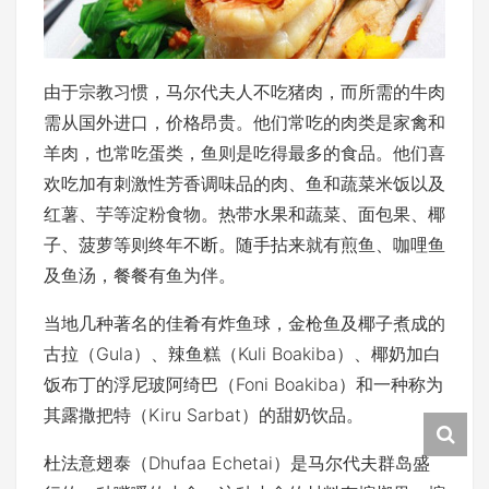
由于宗教习惯，马尔代夫人不吃猪肉，而所需的牛肉
需从国外进口，价格昂贵。他们常吃的肉类是家禽和
羊肉，也常吃蛋类，鱼则是吃得最多的食品。他们喜
欢吃加有刺激性芳香调味品的肉、鱼和蔬菜米饭以及
红薯、芋等淀粉食物。热带水果和蔬菜、面包果、椰
子、菠萝等则终年不断。随手拈来就有煎鱼、咖哩鱼
及鱼汤，餐餐有鱼为伴。
当地几种著名的佳肴有炸鱼球，金枪鱼及椰子煮成的
古拉（Gula）、辣鱼糕（Kuli Boakiba）、椰奶加白
饭布丁的浮尼玻阿绮巴（Foni Boakiba）和一种称为
其露撒把特（Kiru Sarbat）的甜奶饮品。
杜法意翅泰（Dhufaa Echetai）是马尔代夫群岛盛