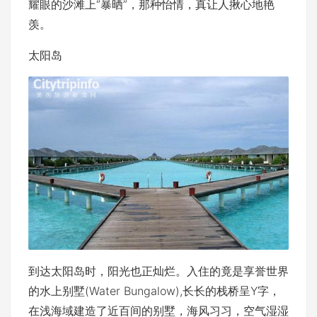
耀眼的沙滩上“暴晒”，那种怡情，真让人揪心地艳
羡。
太阳岛
到达太阳岛时，阳光也正灿烂。入住的竟是享誉世界
的水上别墅(Water Bungalow),长长的栈桥呈Y字，
在浅海域建造了近百间的别墅，海风习习，空气湿湿