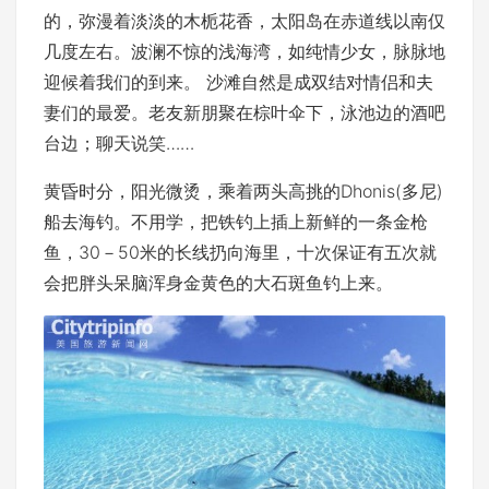
的，弥漫着淡淡的木栀花香，太阳岛在赤道线以南仅
几度左右。波澜不惊的浅海湾，如纯情少女，脉脉地
迎候着我们的到来。 沙滩自然是成双结对情侣和夫
妻们的最爱。老友新朋聚在棕叶伞下，泳池边的酒吧
台边；聊天说笑……
黄昏时分，阳光微烫，乘着两头高挑的Dhonis(多尼)
船去海钓。不用学，把铁钓上插上新鲜的一条金枪
鱼，30－50米的长线扔向海里，十次保证有五次就
会把胖头呆脑浑身金黄色的大石斑鱼钓上来。