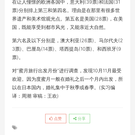
在让人憧憬的欧洲各国中，意大利(39票)和法国(31
票)分别排上第三和第四名。理由是在那里有很多世
界遗产和美术馆观光点。第五名是美国(28票)，在美
国，既能享受到都市风光，又能亲近大自然。
第六名及以下分别是，澳大利亚(26票)、马尔代夫(2
3票)、巴厘岛(14票)、塔西提岛(10票)、和西班牙(9
票)。
对“蜜月旅行出发月份”进行调查，发现10月11月最受
欢迎。因为度蜜月一般在婚礼之后一个月内出发，所
以在日本国内，婚礼集中于秋季或春季。(实习编
译：周潮 审稿：王欢)
点赞
分享