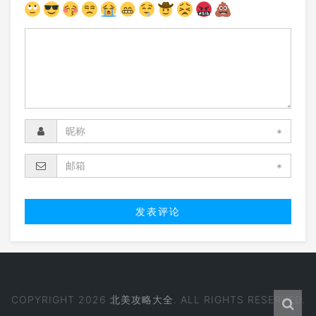
*
*
COPYRIGHT 2026
北美攻略大全
. ALL RIGHTS RESERVED.