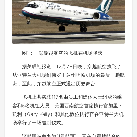
图1：一架穿越航空的飞机在机场降落
据美联社报道，12月28日晚，穿越航空执飞了
从亚特兰大机场到佛罗里达州坦帕机场的最后一趟航
班，至此，穿越航空正式退出历史舞台。
飞机上共搭载117名由员工和媒体人士组成的乘
客和5名机组人员，美国西南航空首席执行官加里・
凯利（Gary Kelly）和其他数位执行官在亚特兰大机
场举行了一场告别仪式。
该航班被命名为“1号航班”，意在向穿越航空的