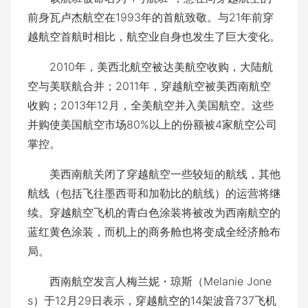
前身瓦卢杰航空在1993年的首航致敬。与21年前穿
越航空首航时相比，航空业自身也发生了巨大变化。
2010年，美西北航空被达美航空收购，大陆航
空与美联航合并；2011年，穿越航空被美西南航空
收购；2013年12月，全美航空并入美国航空。这些
并购使美国航空市场80%以上的份额被4家航空公司
掌控。
美西南航关闭了穿越航空一些较短的航线，其他
航线（包括飞往墨西哥和加勒比的航线）的运营将继
续。穿越航空飞机的青白色涂装将被改为西南航空的
蓝红黄色涂装，而机上的商务舱也将变成全经济舱布
局。
西南航空发言人梅兰妮・琼斯（Melanie Jone
s）于12月29日表示，穿越航空的14架波音737飞机